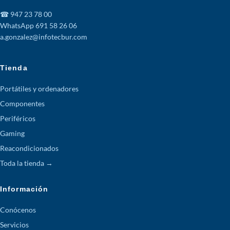
☎ 947 23 78 00
WhatsApp 691 58 26 06
a.gonzalez@infotecbur.com
Tienda
Portátiles y ordenadores
Componentes
Periféricos
Gaming
Reacondicionados
Toda la tienda →
Información
Conócenos
Servicios