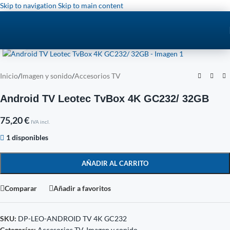
Skip to navigation
Skip to main content
Click to enlarge
Inicio
/
Imagen y sonido
/
Accesorios TV
Android TV Leotec TvBox 4K GC232/ 32GB
75,20
€
IVA incl.
1 disponibles
AÑADIR AL CARRITO
Comparar
Añadir a favoritos
SKU:
DP-LEO-ANDROID TV 4K GC232
Categorías:
Accesorios TV
,
Imagen y sonido