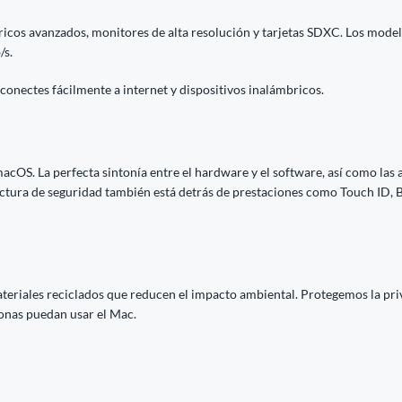
ricos avanzados, monitores de alta resolución y tarjetas SDXC. Los mod
/s.
onectes fácilmente a internet y dispositivos inalámbricos.
macOS. La perfecta sintonía entre el hardware y el software, así como las 
ectura de seguridad también está detrás de prestaciones como Touch ID,
ateriales reciclados que reducen el impacto ambiental. Protegemos la pri
sonas puedan usar el Mac.