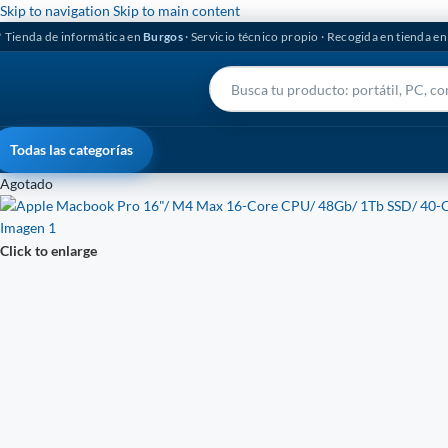
Skip to navigation
Skip to main content
 Tienda de informática en
Burgos
· Servicio técnico propio · Recogida en tienda e
Todas las categorías
Agotado
Click to enlarge