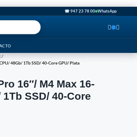
☎ 947 23 78 00
WhatsApp
ACTO
c
/
CPU/ 48Gb/ 1Tb SSD/ 40-Core GPU/ Plata
ro 16″/ M4 Max 16-
 1Tb SSD/ 40-Core