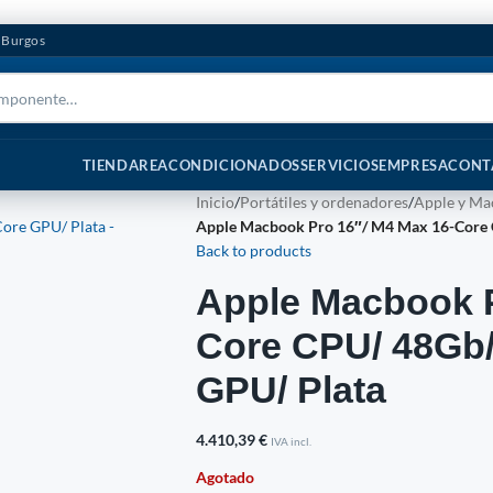
n Burgos
TIENDA
REACONDICIONADOS
SERVICIOS
EMPRESA
CONT
Inicio
/
Portátiles y ordenadores
/
Apple y Ma
Apple Macbook Pro 16″/ M4 Max 16-Core 
Back to products
Apple Macbook P
Core CPU/ 48Gb/
GPU/ Plata
4.410,39
€
IVA incl.
Agotado