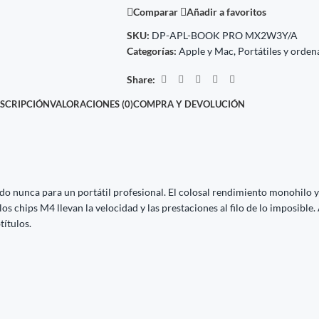
Comparar
Añadir a favoritos
SKU:
DP-APL-BOOK PRO MX2W3Y/A
Categorías:
Apple y Mac
,
Portátiles y orde
Share:
SCRIPCIÓN
VALORACIONES (0)
COMPRA Y DEVOLUCIÓN
 nunca para un portátil profesional. El colosal rendi­miento monohilo y
os chips M4 llevan la velocidad y las prestaciones al filo de lo imposibl
títulos.