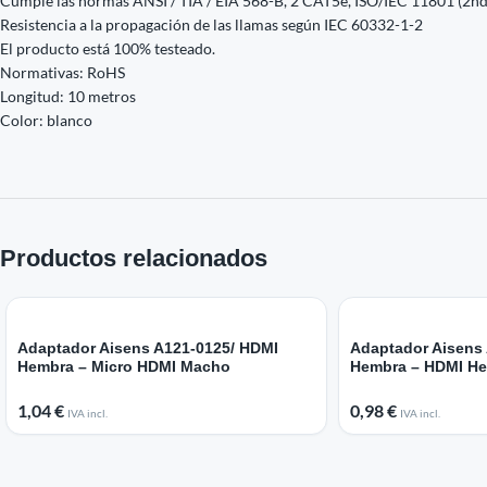
Cumple las normas ANSI / TIA / EIA 568-B, 2 CAT5e, ISO/IEC 11801 (
Resistencia a la propagación de las llamas según IEC 60332-1-2
El producto está 100% testeado.
Normativas: RoHS
Longitud: 10 metros
Color: blanco
Productos relacionados
Adaptador Aisens A121-0125/ HDMI
Adaptador Aisens
Hembra – Micro HDMI Macho
Hembra – HDMI H
1,04
€
0,98
€
IVA incl.
IVA incl.