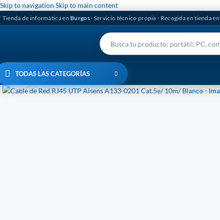
Skip to navigation
Skip to main content
 Tienda de informática en
Burgos
· Servicio técnico propio · Recogida en tienda e
TODAS LAS CATEGORÍAS
Click to enlarge