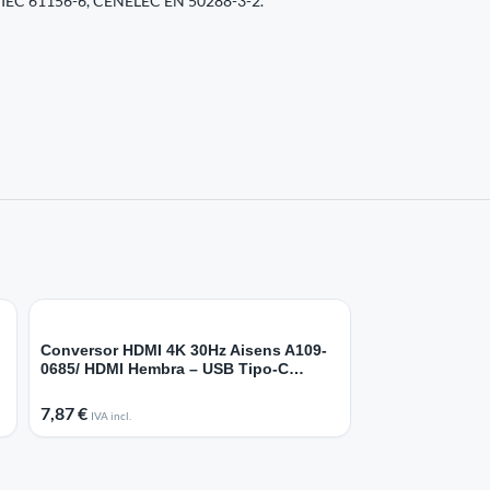
, IEC 61156-6, CENELEC EN 50288-3-2.
Conversor HDMI 4K 30Hz Aisens A109-
0685/ HDMI Hembra – USB Tipo-C
Macho/ 15cm/ Gris
7,87
€
IVA incl.