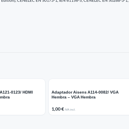
2nd Edition), CENELEC EN 50173-1, IEN 61156-5, CENELEC EN 50288-3-1
 A121-0123/ HDMI
Adaptador Aisens A114-0082/ VGA
embra
Hembra – VGA Hembra
1,00
€
IVA incl.