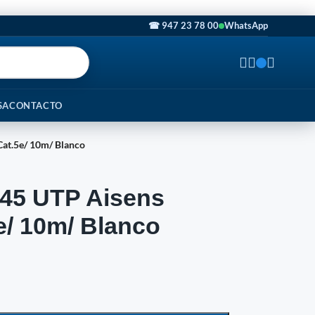
☎ 947 23 78 00
WhatsApp
SA
CONTACTO
at.5e/ 10m/ Blanco
45 UTP Aisens
e/ 10m/ Blanco