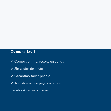
Conversor HDMI
0684/ HDMI Hem
Macho/ 15cm/ 
5,68
€
IVA incl.
Compra fácil
✔ Compra online, recoge en tienda
✔ Sin gastos de envío
✔ Garantía y taller propio
✔ Transferencia o pago en tienda
Facebook
· acsistemas.es