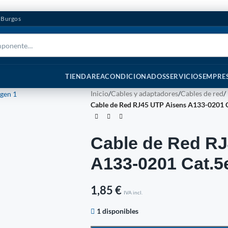
n Burgos
TIENDA
REACONDICIONADOS
SERVICIOS
EMPRE
Inicio
/
Cables y adaptadores
/
Cables de red
/
Cable de Red RJ45 UTP Aisens A133-0201 C
Cable de Red RJ
A133-0201 Cat.5
1,85
€
IVA incl.
1 disponibles