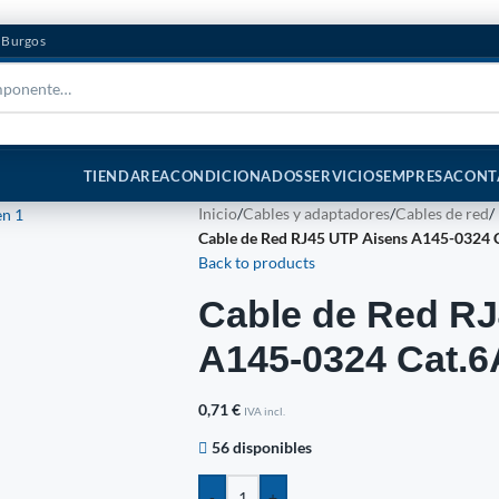
n Burgos
TIENDA
REACONDICIONADOS
SERVICIOS
EMPRESA
CONT
Inicio
/
Cables y adaptadores
/
Cables de red
/
Cable de Red RJ45 UTP Aisens A145-0324 C
Back to products
Cable de Red RJ
A145-0324 Cat.6
0,71
€
IVA incl.
56 disponibles
-
+