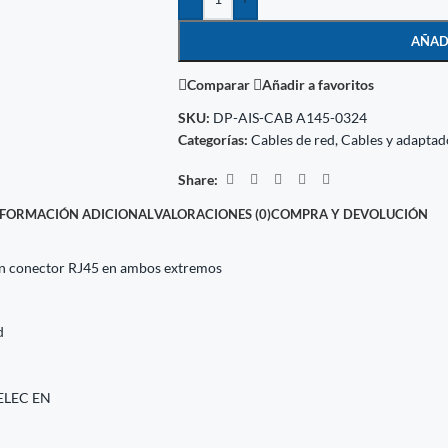
AÑAD
Comparar
Añadir a favoritos
SKU:
DP-AIS-CAB A145-0324
Categorías:
Cables de red
,
Cables y adaptad
Share:
NFORMACIÓN ADICIONAL
VALORACIONES (0)
COMPRA Y DEVOLUCIÓN
on conector RJ45 en ambos extremos
d
NELEC EN