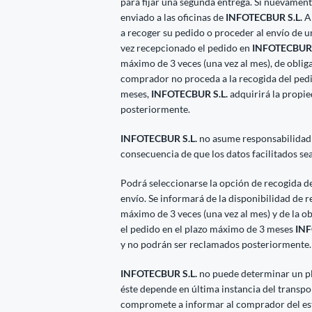
para fijar una segunda entrega. Si nuevamente
enviado a las oficinas de
INFOTECBUR S.L.
A 
a recoger su pedido o proceder al envío de 
vez recepcionado el pedido en
INFOTECBUR 
máximo de 3 veces (una vez al mes), de obliga
comprador no proceda a la recogida del ped
meses,
INFOTECBUR S.L.
adquirirá la propi
posteriormente.
INFOTECBUR S.L.
no asume responsabilidad
consecuencia de que los datos facilitados se
Podrá seleccionarse la opción de recogida del
envío. Se informará de la disponibilidad de 
máximo de 3 veces (una vez al mes) y de la o
el pedido en el plazo máximo de 3 meses
INF
y no podrán ser reclamados posteriormente.
INFOTECBUR S.L.
no puede determinar un pl
éste depende en última instancia del transpo
compromete a informar al comprador del esta