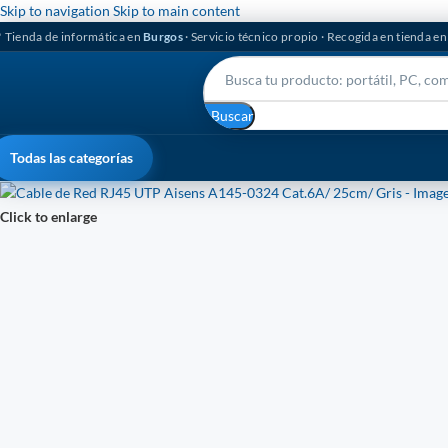
Skip to navigation
Skip to main content
 Tienda de informática en
Burgos
· Servicio técnico propio · Recogida en tienda e
Buscar
Todas las categorías
Click to enlarge