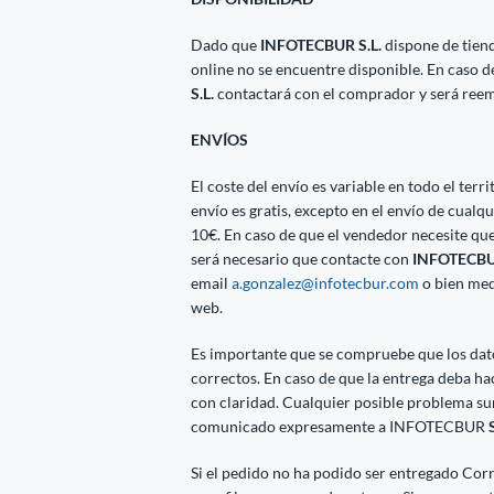
Dado que
INFOTECBUR S.L.
dispone de tien
online no se encuentre disponible. En caso 
S.L.
contactará con el comprador y será reem
ENVÍOS
El coste del envío es variable en todo el ter
envío es gratis, excepto en el envío de cua
10€. En caso de que el vendedor necesite que
será necesario que contacte con
INFOTECBUR
email
a.gonzalez@infotecbur.com
o bien med
web.
Es importante que se compruebe que los datos
correctos. En caso de que la entrega deba h
con claridad. Cualquier posible problema su
comunicado expresamente a INFOTECBUR
S
Si el pedido no ha podido ser entregado Cor