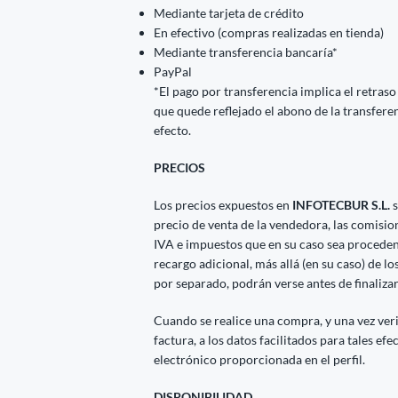
Mediante tarjeta de crédito
En efectivo (compras realizadas en tienda)
Mediante transferencia bancaría*
PayPal
*El pago por transferencia implica el retraso
que quede reflejado el abono de la transfere
efecto.
PRECIOS
Los precios expuestos en
INFOTECBUR S.L.
s
precio de venta de la vendedora, las comisio
IVA e impuestos que en su caso sea procedent
recargo adicional, más allá (en su caso) de l
por separado, podrán verse antes de finaliza
Cuando se realice una compra, y una vez veri
factura, a los datos facilitados para tales efe
electrónico proporcionada en el perfil.
DISPONIBILIDAD