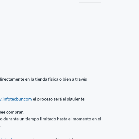
rectamente en la tienda física o bien a través
.infotecbur.com
el proceso será el siguiente:
see comprar.
ito durante un tiempo limitado hasta el momento en el
.