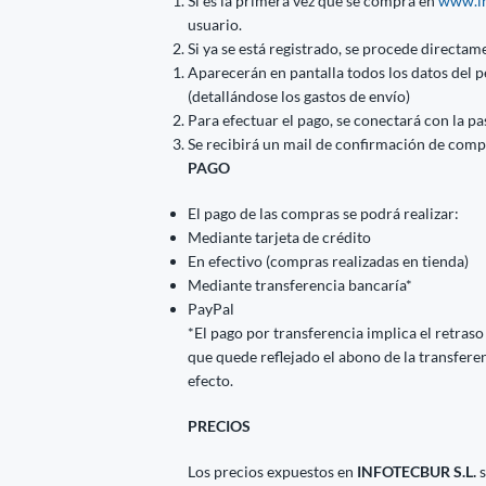
Si es la primera vez que se compra en
www.in
usuario.
Si ya se está registrado, se procede directame
Aparecerán en pantalla todos los datos del p
(detallándose los gastos de envío)
Para efectuar el pago, se conectará con la p
Se recibirá un mail de confirmación de comp
PAGO
El pago de las compras se podrá realizar:
Mediante tarjeta de crédito
En efectivo (compras realizadas en tienda)
Mediante transferencia bancaría*
PayPal
*El pago por transferencia implica el retraso
que quede reflejado el abono de la transfere
efecto.
PRECIOS
Los precios expuestos en
INFOTECBUR S.L.
s