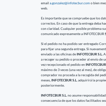
email
a.gonzalez@infotecbur.com
o bien med
web.
Es importante que se compruebe que los datos
correctos. En caso de que la entrega deba h
con claridad. Cualquier posible problema su
comunicado expresamente a INFOTECBUR
S
Si el pedido no ha podido ser entregado Cor
para fijar una segunda entrega. Si nuevamente
enviado a las oficinas de
INFOTECBUR S.L.
A 
a recoger su pedido o proceder al envío de 
vez recepcionado el pedido en
INFOTECBUR 
máximo de 3 veces (una vez al mes), de obliga
comprador no proceda a la recogida del ped
meses,
INFOTECBUR S.L.
adquirirá la propi
posteriormente.
INFOTECBUR S.L.
no asume responsabilidad
consecuencia de que los datos facilitados se