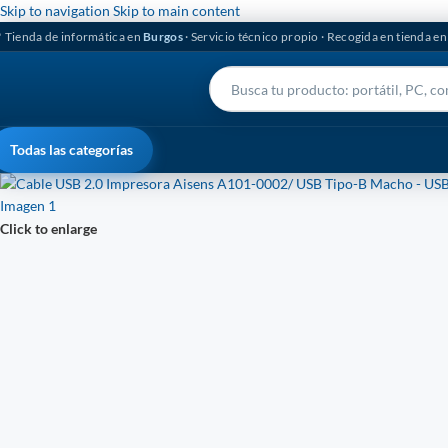
Skip to navigation
Skip to main content
 Tienda de informática en
Burgos
· Servicio técnico propio · Recogida en tienda e
Todas las categorías
Click to enlarge