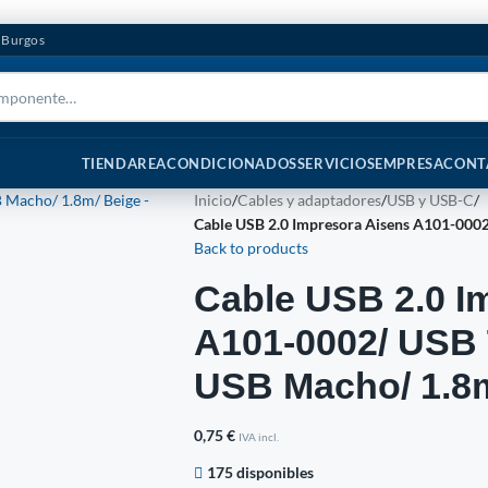
n Burgos
TIENDA
REACONDICIONADOS
SERVICIOS
EMPRESA
CONT
Inicio
/
Cables y adaptadores
/
USB y USB-C
/
Cable USB 2.0 Impresora Aisens A101-000
Back to products
Cable USB 2.0 I
A101-0002/ USB 
USB Macho/ 1.8m
0,75
€
IVA incl.
175 disponibles