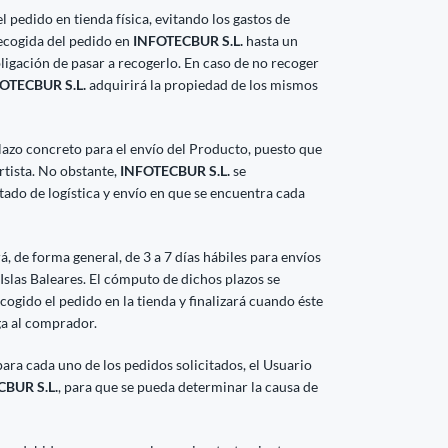
 pedido en tienda física, evitando los gastos de
recogida del pedido en
INFOTECBUR S.L.
hasta un
bligación de pasar a recogerlo. En caso de no recoger
OTECBUR S.L.
adquirirá la propiedad de los mismos
azo concreto para el envío del Producto, puesto que
rtista. No obstante,
INFOTECBUR S.L.
se
do de logística y envío en que se encuentra cada
rá, de forma general, de 3 a 7 días hábiles para envíos
 Islas Baleares. El cómputo de dichos plazos se
cogido el pedido en la tienda y finalizará cuando éste
ga al comprador.
para cada uno de los pedidos solicitados, el Usuario
BUR S.L.
, para que se pueda determinar la causa de