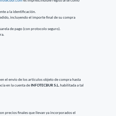
fotecbur.com
es imprescindible registrarse como
nte a la identificación.
edido, incluyendo el importe final de su compra
asarela de pago (con protocolo seguro).
ra.
 en el envío de los artículos objeto de compra hasta
ncia en la cuenta de
INFOTECBUR S.L.
habilitada a tal
on precios finales que llevan ya incorporados el