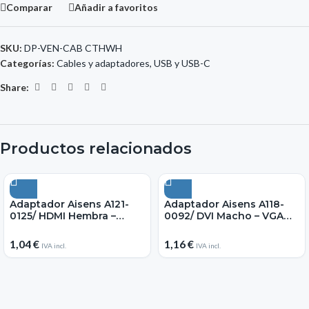
Comparar
Añadir a favoritos
SKU:
DP-VEN-CAB CTHWH
Categorías:
Cables y adaptadores
,
USB y USB-C
Share:
Productos relacionados
Adaptador Aisens A121-
Adaptador Aisens A118-
0125/ HDMI Hembra –
0092/ DVI Macho – VGA
Micro HDMI Macho
Hembra
1,04
€
1,16
€
IVA incl.
IVA incl.