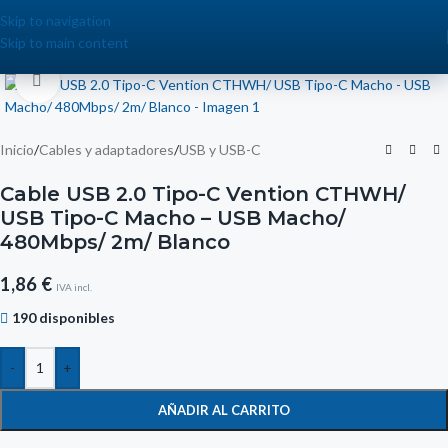
Skip to navigation
Skip to main content
Click to enlarge
Inicio
/
Cables y adaptadores
/
USB y USB-C
Cable USB 2.0 Tipo-C Vention CTHWH/
USB Tipo-C Macho – USB Macho/
480Mbps/ 2m/ Blanco
1,86
€
IVA incl.
190 disponibles
-
+
AÑADIR AL CARRITO