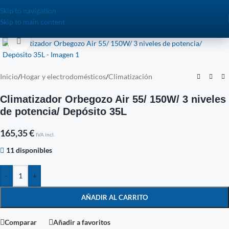
Skip to navigation
Skip to main content
Click to enlarge
Inicio
/
Hogar y electrodomésticos
/
Climatización
Climatizador Orbegozo Air 55/ 150W/ 3 niveles
de potencia/ Depósito 35L
165,35
€
IVA incl.
11 disponibles
-
+
AÑADIR AL CARRITO
Comparar
Añadir a favoritos