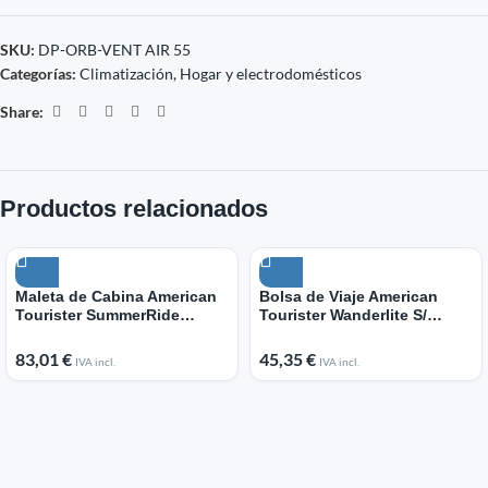
SKU:
DP-ORB-VENT AIR 55
Categorías:
Climatización
,
Hogar y electrodomésticos
Share:
Productos relacionados
Maleta de Cabina American
Bolsa de Viaje American
Tourister SummerRide
Tourister Wanderlite S/
Spinner 55cm/ 55x40x23cm/
30x52x31cm/ Azul
4 Ruedas/ Negra
83,01
€
45,35
€
IVA incl.
IVA incl.