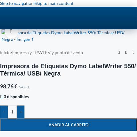
Skip to navigation
Skip to main content
Click to enlarge
Inicio
/
Empresa y TPV
/
TPV y punto de venta
Impresora de Etiquetas Dymo LabelWriter 550/
Térmica/ USB/ Negra
98,76
€
IVA incl.
3 disponibles
-
+
AÑADIR AL CARRITO