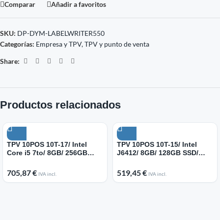
Comparar
Añadir a favoritos
SKU:
DP-DYM-LABELWRITER550
Categorías:
Empresa y TPV
,
TPV y punto de venta
Share:
Productos relacionados
TPV 10POS 10T-17/ Intel
TPV 10POS 10T-15/ Intel
Core i5 7to/ 8GB/ 256GB
J6412/ 8GB/ 128GB SSD/
SSD/ 17″/ Táctil/ WiFi/ Win11
15″/ Táctil/ WiFi/ Win11 IoT
IoT
705,87
€
519,45
€
IVA incl.
IVA incl.