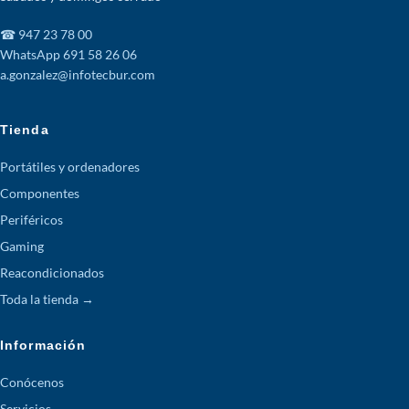
☎ 947 23 78 00
WhatsApp 691 58 26 06
a.gonzalez@infotecbur.com
Tienda
Portátiles y ordenadores
Componentes
Periféricos
Gaming
Reacondicionados
Toda la tienda →
Información
Conócenos
Servicios