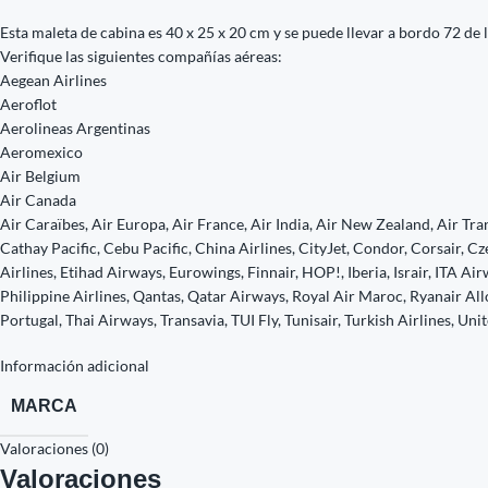
Esta maleta de cabina es 40 x 25 x 20 cm y se puede llevar a bordo 72 de 
Verifique las siguientes compañías aéreas:
Aegean Airlines
Aeroflot
Aerolineas Argentinas
Aeromexico
Air Belgium
Air Canada
Air Caraïbes, Air Europa, Air France, Air India, Air New Zealand, Air Tran
Cathay Pacific, Cebu Pacific, China Airlines, CityJet, Condor, Corsair, Cz
Airlines, Etihad Airways, Eurowings, Finnair, HOP!, Iberia, Israir, ITA Ai
Philippine Airlines, Qantas, Qatar Airways, Royal Air Maroc, Ryanair All
Portugal, Thai Airways, Transavia, TUI Fly, Tunisair, Turkish Airlines, Uni
Información adicional
MARCA
Valoraciones (0)
Valoraciones