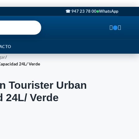
☎ 947 23 78 00
WhatsApp
ACTO
gar
/
Capacidad 24L/ Verde
n Tourister Urban
d 24L/ Verde