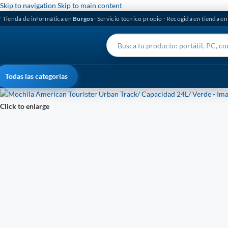
Skip to navigation
Skip to main content
 Tienda de informática en
Burgos
· Servicio técnico propio · Recogida en tienda e
Todas las categorías
Click to enlarge