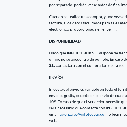
por separado, podrán verse antes de finaliza
Cuando se realice una compra, y una vez veri
factura, a los datos facilitados para tales efe
electrónico proporcionada en el perfil.
DISPONIBILIDAD
Dado que
INFOTECBUR S.L.
dispone de tien
online no se encuentre disponible. En caso 
S.L.
contactará con el comprador y será reem
ENVÍOS
El coste del envío es variable en todo el ter
envío es gratis, excepto en el envío de cua
10€. En caso de que el vendedor necesite que
será necesario que contacte con
INFOTECBUR
email
a.gonzalez@infotecbur.com
o bien med
web.