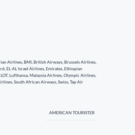
an Airlines, BMI, British Airways, Brussels Airlines,
rd, EL-AL Israel Airlines, Emirates, Ethiopian
 LOT, Lufthansa, Malaysia Airlines, Olympic Airlines,
rlines, South African Airways, Swiss, Tap Air
AMERICAN TOURISTER