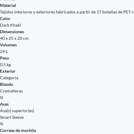
Material
Tejidos interiores y exteriores fabricados a partir de 17 botellas de PET 
Color
Dark Khaki
Dimensiones
40 x 25 x 20 cm
Volumen
24 L
Peso
0.5 kg
Exterior
Categoría
Blando
Cremalleras
Sí
Asas
Asa(s) superior(es)
Smart Sleeve
Sí
Correas de mochila