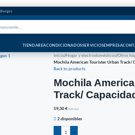
n Burgos
TIENDA
REACONDICIONADOS
SERVICIOS
EMPRESA
CONT
Inicio
/
Hogar y electrodomésticos
/
Otros ho
Mochila American Tourister Urban Track/ 
Back to products
Mochila America
Track/ Capacida
59,30
€
IVA incl.
2 disponibles
-
+