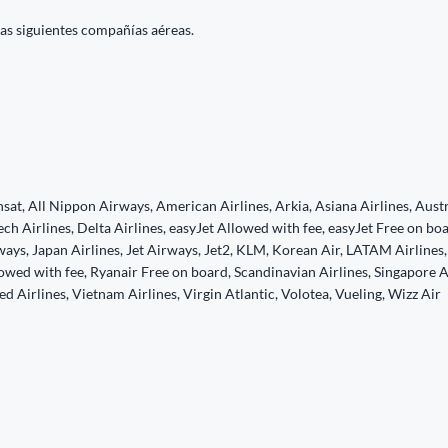
las siguientes compañías aéreas.
sat, All Nippon Airways, American Airlines, Arkia, Asiana Airlines, Austri
ech Airlines, Delta Airlines, easyJet Allowed with fee, easyJet Free on boa
rways, Japan Airlines, Jet Airways, Jet2, KLM, Korean Air, LATAM Airlines,
owed with fee, Ryanair Free on board, Scandinavian Airlines, Singapore Ai
ted Airlines, Vietnam Airlines, Virgin Atlantic, Volotea, Vueling, Wizz Air