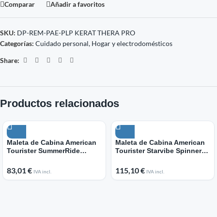
Comparar
Añadir a favoritos
SKU:
DP-REM-PAE-PLP KERAT THERA PRO
Categorías:
Cuidado personal
,
Hogar y electrodomésticos
Share:
Productos relacionados
Maleta de Cabina American
Maleta de Cabina American
Tourister SummerRide
Tourister Starvibe Spinner
Spinner 55cm/ 55x40x23cm/
55cm/ 55x40x20cm/ 4
4 Ruedas/ Azul Marino
Ruedas/ Coral
83,01
€
115,10
€
IVA incl.
IVA incl.