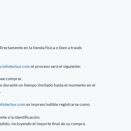
rectamente en la tienda física o bien a través
.infotecbur.com
el proceso será el siguiente:
see comprar.
ito durante un tiempo limitado hasta el momento en el
.
fotecbur.com
es imprescindible registrarse como
nte a la identificación.
edido, incluyendo el importe final de su compra