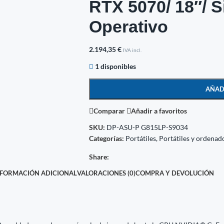
RTX 5070/ 18″/ S
Operativo
2.194,35
€
IVA incl.
1 disponibles
AÑAD
Comparar
Añadir a favoritos
SKU:
DP-ASU-P G815LP-S9034
Categorías:
Portátiles
,
Portátiles y ordenad
Share:
NFORMACIÓN ADICIONAL
VALORACIONES (0)
COMPRA Y DEVOLUCIÓN