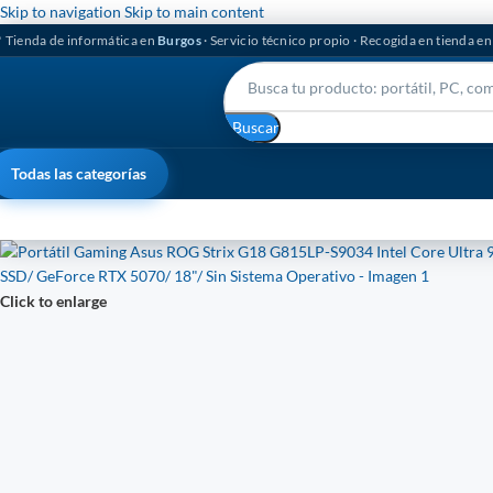
Skip to navigation
Skip to main content
 Tienda de informática en
Burgos
· Servicio técnico propio · Recogida en tienda e
Buscar
Todas las categorías
Click to enlarge