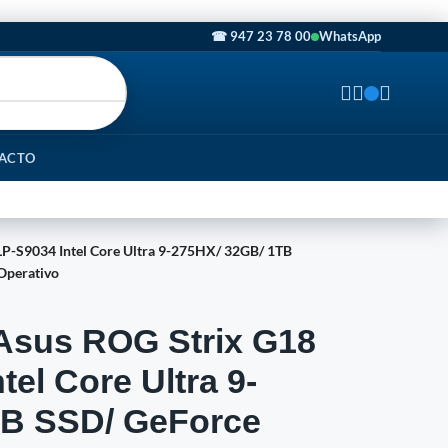
☎ 947 23 78 00
WhatsApp
ACTO
LP-S9034 Intel Core Ultra 9-275HX/ 32GB/ 1TB
Operativo
 Asus ROG Strix G18
el Core Ultra 9-
TB SSD/ GeForce