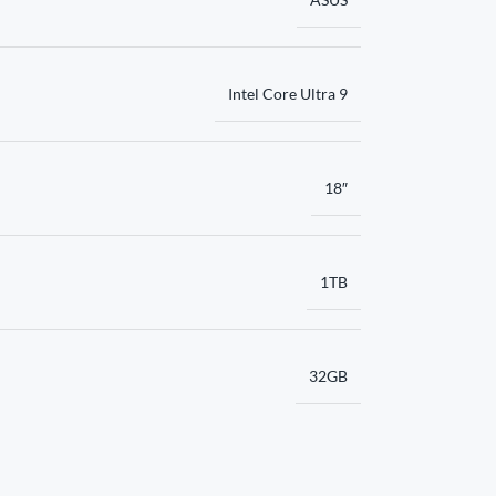
Intel Core Ultra 9
18″
1TB
32GB