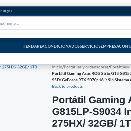
n Burgos
TIENDA
REACONDICIONADOS
SERVICIOS
EMPRESA
CONT
Inicio
/
Portátiles y ordenadores
/
Portátiles
/
Portátil Gaming Asus ROG Strix G18 G815
SSD/ GeForce RTX 5070/ 18″/ Sin Sistema 
Back to products
Portátil Gaming
G815LP-S9034 Int
275HX/ 32GB/ 1