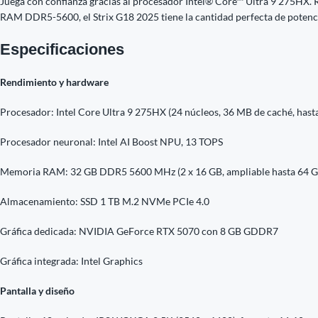
Juega con confianza gracias al procesador Intel® Core™ Ultra 9 275HX.
RAM DDR5-5600, el Strix G18 2025 tiene la cantidad perfecta de potenc
Especificaciones
Rendimiento y hardware
Procesador: Intel Core Ultra 9 275HX (24 núcleos, 36 MB de caché, hasta
Procesador neuronal: Intel AI Boost NPU, 13 TOPS
Memoria RAM: 32 GB DDR5 5600 MHz (2 x 16 GB, ampliable hasta 64 GB
Almacenamiento: SSD 1 TB M.2 NVMe PCIe 4.0
Gráfica dedicada: NVIDIA GeForce RTX 5070 con 8 GB GDDR7
Gráfica integrada: Intel Graphics
Pantalla y diseño