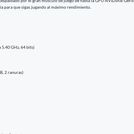
 Respaldado por el gran músculo de juego de hasta la GPU NVIDIA® GeFo
ia para que sigas jugando al máximo rendimiento.
 5.40 GHz, 64 bits)
, 2 ranuras)