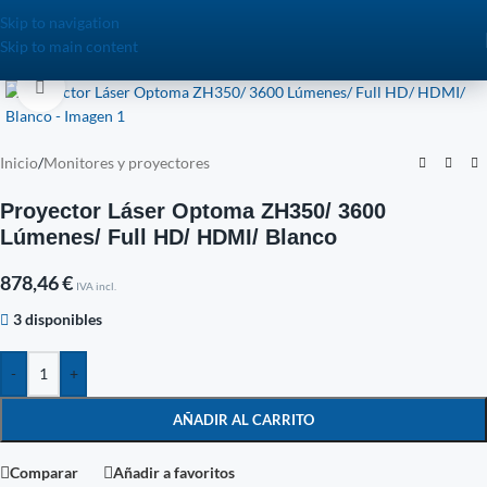
Skip to navigation
Skip to main content
Click to enlarge
Inicio
/
Monitores y proyectores
Proyector Láser Optoma ZH350/ 3600
Lúmenes/ Full HD/ HDMI/ Blanco
878,46
€
IVA incl.
3 disponibles
-
+
AÑADIR AL CARRITO
Comparar
Añadir a favoritos