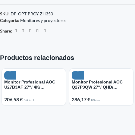
SKU:
DP-OPT-PROY ZH350
Categoría:
Monitores y proyectores
Share:
Productos relacionados
Monitor Profesional AOC
Monitor Profesional AOC
U27B3AF 27″/ 4K/
Q27P3QW 27″/ QHD/
Multimedia/ Regulable en
Webcam/ Multimedia/
altura/ Negro
Regulable en altura/ Negro
206,58
€
286,17
€
IVA incl.
IVA incl.