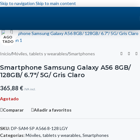
Skip to navigation
Skip to main content
Click to enlarge
AGO
TADO
Inicio
/
Móviles, tablets y wearables
/
Smartphones
Smartphone Samsung Galaxy A56 8GB/
128GB/ 6.7″/ 5G/ Gris Claro
365,88
€
IVA incl.
Agotado
Comparar
Añadir a favoritos
SKU:
DP-SAM-SP A566 8-128 LGY
Categorías:
Móviles, tablets y wearables
,
Smartphones