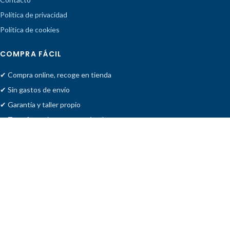
Política de privacidad
Política de cookies
COMPRA FÁCIL
✔ Compra online, recoge en tienda
✔ Sin gastos de envío
✔ Garantía y taller propio
✔ Transferencia o pago en tienda
Facebook
· acsistemas.es
Tienda
Deseos
Carrito
Cuenta