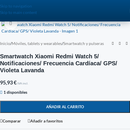
Skip to navigation
Skip to main content
Click to enlarge
Inicio
/
Móviles, tablets y wearables
/
Smartwatch y pulseras
Smartwatch Xiaomi Redmi Watch 5/
Notificaciones/ Frecuencia Cardíaca/ GPS/
Violeta Lavanda
95,93
€
IVA incl.
1 disponibles
AÑADIR AL CARRITO
Comparar
Añadir a favoritos