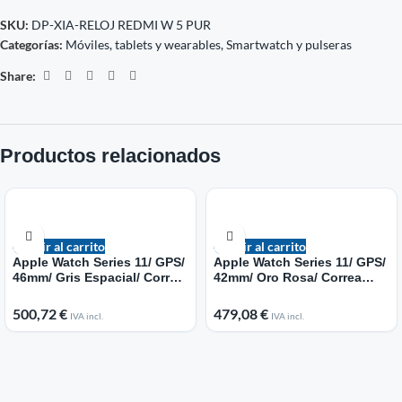
SKU:
DP-XIA-RELOJ REDMI W 5 PUR
Categorías:
Móviles, tablets y wearables
,
Smartwatch y pulseras
Share:
Productos relacionados
Añadir al carrito
Añadir al carrito
Apple Watch Series 11/ GPS/
Apple Watch Series 11/ GPS/
46mm/ Gris Espacial/ Correa
42mm/ Oro Rosa/ Correa
Deportiva Negra (S/M)
Deportiva Rosa rubor (M/L)
500,72
€
479,08
€
IVA incl.
IVA incl.