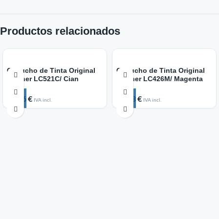
Productos relacionados
Cartucho de Tinta Original
Cartucho de Tinta Original
Brother LC521C/ Cian
Brother LC426M/ Magenta
14,76
€
20,83
€
IVA incl.
IVA incl.