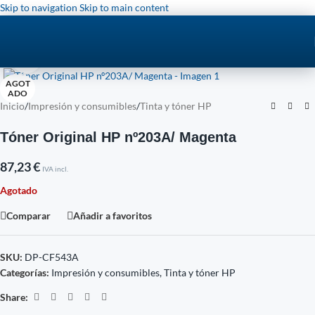
Skip to navigation
Skip to main content
Click to enlarge
AGOT
ADO
Inicio
/
Impresión y consumibles
/
Tinta y tóner HP
Tóner Original HP nº203A/ Magenta
87,23
€
IVA incl.
Agotado
Comparar
Añadir a favoritos
SKU:
DP-CF543A
Categorías:
Impresión y consumibles
,
Tinta y tóner HP
Share: