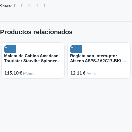
Share:
Productos relacionados
Maleta de Cabina American
Regleta con Interruptor
Tourister Starvibe Spinner
Aisens ASPS-2A2C17-BK/ 6
55cm/ 55x40x20cm/ 4
Tomas de Corriente/ 2 USB –
Ruedas/ Verdigrís
2 USB Tipo-C/ Cable 1.4m/
115,10
€
12,11
€
IVA incl.
IVA incl.
Negro