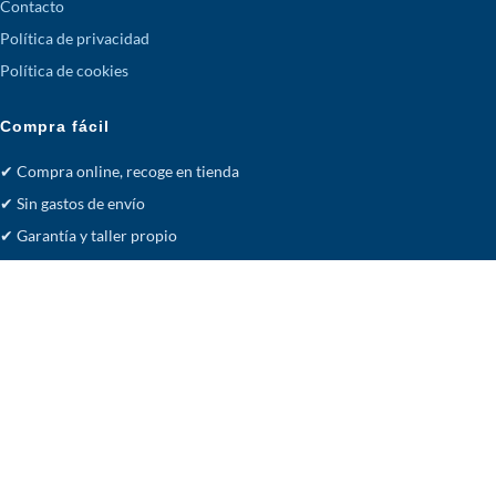
Contacto
Política de privacidad
Política de cookies
Compra fácil
✔ Compra online, recoge en tienda
✔ Sin gastos de envío
✔ Garantía y taller propio
✔ Transferencia o pago en tienda
Facebook
· acsistemas.es
Tienda
Deseos
Carrito
Cuenta