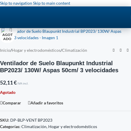
Skip to navigation
Skip to main content
Click to enlarge
AGOT
ADO
Inicio
/
Hogar y electrodomésticos
/
Climatización
Ventilador de Suelo Blaupunkt Industrial
BP2023/ 130W/ Aspas 50cm/ 3 velocidades
52,11
€
IVA incl.
Agotado
Comparar
Añadir a favoritos
SKU:
DP-BLP-VENT BP2023
Categorías:
Climatización
,
Hogar y electrodomésticos