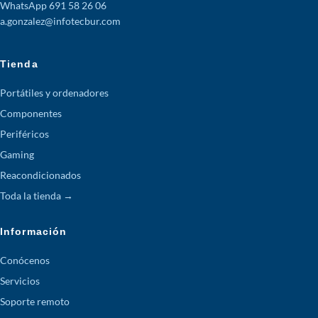
WhatsApp 691 58 26 06
a.gonzalez@infotecbur.com
Tienda
Portátiles y ordenadores
Componentes
Periféricos
Gaming
Reacondicionados
Toda la tienda →
Información
Conócenos
Servicios
Soporte remoto