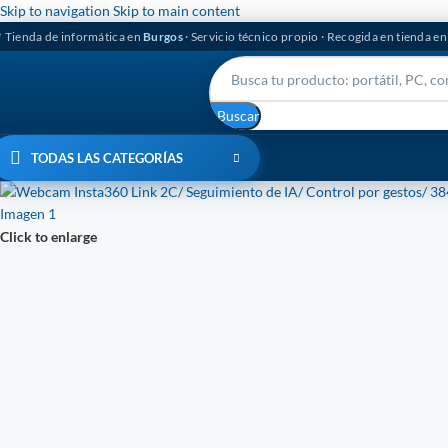
Skip to navigation
Skip to main content
 Tienda de informática en
Burgos
· Servicio técnico propio · Recogida en tienda e
Buscar
TODAS LAS CATEGORÍAS
Click to enlarge