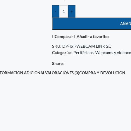
-
+
AÑAD
Comparar
Añadir a favoritos
SKU:
DP-IST-WEBCAM LINK 2C
Categorías:
Periféricos
,
Webcams y videoco
Share:
NFORMACIÓN ADICIONAL
VALORACIONES (0)
COMPRA Y DEVOLUCIÓN