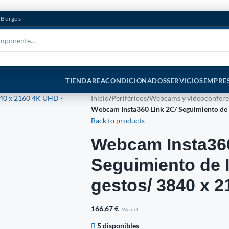
n Burgos
TIENDA
REACONDICIONADOS
SERVICIOS
EMPRE
Inicio
/
Periféricos
/
Webcams y videoconfere
Webcam Insta360 Link 2C/ Seguimiento de 
Back to products
Webcam Insta360
Seguimiento de I
gestos/ 3840 x 
166,67
€
IVA incl.
5 disponibles