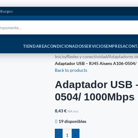
n Burgos
TIENDA
REACONDICIONADOS
SERVICIOS
EMPRESA
CONT
Inicio
/
Redes y conectividad
/
Adaptadores de
Adaptador USB – RJ45 Aisens A106-0504
Back to products
Adaptador USB –
0504/ 1000Mbps
8,43
€
IVA incl.
19 disponibles
-
+