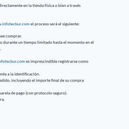
rectamente en la tienda física o bien a través
.infotecbur.com
el proceso será el siguiente:
see comprar.
ito durante un tiempo limitado hasta el momento en el
.
fotecbur.com
es imprescindible registrarse como
nte a la identificación.
edido, incluyendo el importe final de su compra
asarela de pago (con protocolo seguro).
ra.