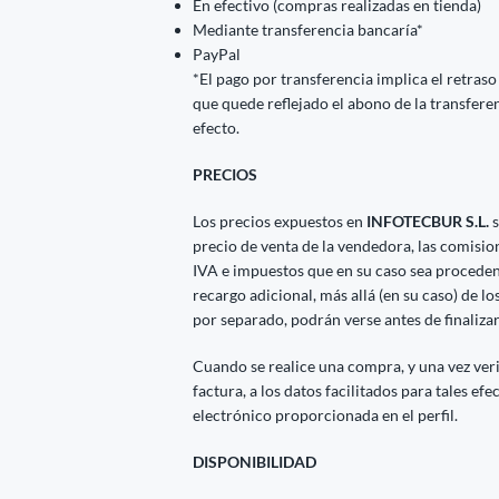
En efectivo (compras realizadas en tienda)
Mediante transferencia bancaría*
PayPal
*El pago por transferencia implica el retraso
que quede reflejado el abono de la transfere
efecto.
PRECIOS
Los precios expuestos en
INFOTECBUR S.L.
s
precio de venta de la vendedora, las comisio
IVA e impuestos que en su caso sea procedent
recargo adicional, más allá (en su caso) de l
por separado, podrán verse antes de finaliza
Cuando se realice una compra, y una vez veri
factura, a los datos facilitados para tales efe
electrónico proporcionada en el perfil.
DISPONIBILIDAD