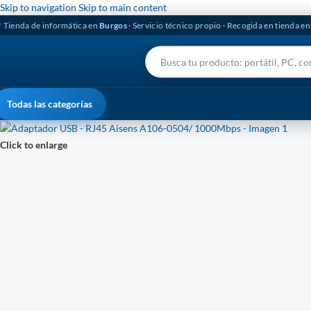
Skip to navigation
Skip to main content
 Tienda de informática en
Burgos
· Servicio técnico propio · Recogida en tienda e
Todas las categorías
Click to enlarge