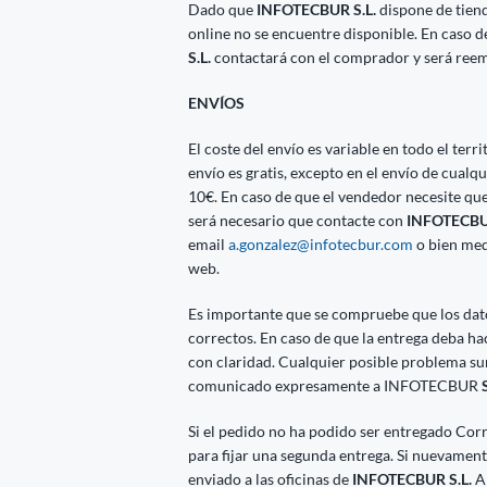
Dado que
INFOTECBUR S.L.
dispone de tien
online no se encuentre disponible. En caso 
S.L.
contactará con el comprador y será reem
ENVÍOS
El coste del envío es variable en todo el ter
envío es gratis, excepto en el envío de cua
10€. En caso de que el vendedor necesite que
será necesario que contacte con
INFOTECBUR
email
a.gonzalez@infotecbur.com
o bien med
web.
Es importante que se compruebe que los datos
correctos. En caso de que la entrega deba h
con claridad. Cualquier posible problema su
comunicado expresamente a INFOTECBUR
S
Si el pedido no ha podido ser entregado Cor
para fijar una segunda entrega. Si nuevamente
enviado a las oficinas de
INFOTECBUR S.L.
A 