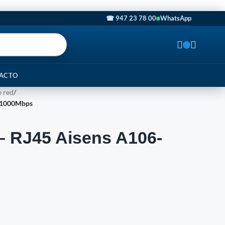
☎ 947 23 78 00
WhatsApp
ACTO
 red
/
/ 1000Mbps
 RJ45 Aisens A106-