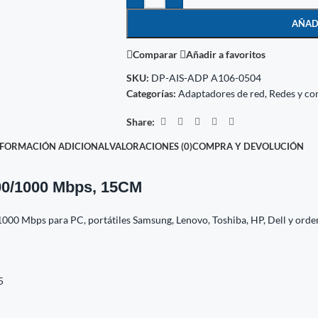
AÑAD
Comparar
Añadir a favoritos
SKU:
DP-AIS-ADP A106-0504
Categorías:
Adaptadores de red
,
Redes y co
Share:
NFORMACIÓN ADICIONAL
VALORACIONES (0)
COMPRA Y DEVOLUCIÓN
100/1000 Mbps, 15CM
00 Mbps para PC, portátiles Samsung, Lenovo, Toshiba, HP, Dell y orden
5