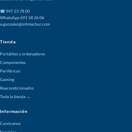
☎ 947 23 78 00
WhatsApp 691 58 26 06
a.gonzalez@infotecbur.com
Tienda
Portátiles y ordenadores
Componentes
Periféricos
Gaming
Reacondicionados
Toda la tienda →
Información
Conócenos
Servicios