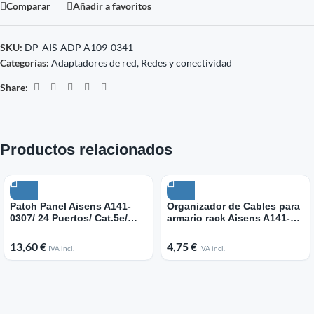
Comparar
Añadir a favoritos
SKU:
DP-AIS-ADP A109-0341
Categorías:
Adaptadores de red
,
Redes y conectividad
Share:
Productos relacionados
Patch Panel Aisens A141-
Organizador de Cables para
0307/ 24 Puertos/ Cat.5e/
armario rack Aisens A141-
Altura 1U
0309 Altura 1U
13,60
€
4,75
€
IVA incl.
IVA incl.