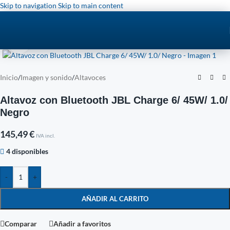
Skip to navigation
Skip to main content
Click to enlarge
Inicio
/
Imagen y sonido
/
Altavoces
Altavoz con Bluetooth JBL Charge 6/ 45W/ 1.0/
Negro
145,49
€
IVA incl.
4 disponibles
-
+
AÑADIR AL CARRITO
Comparar
Añadir a favoritos