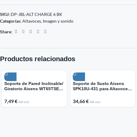
SKU:
DP-JBL-ALT CHARGE 6 BK
Categorías:
Altavoces
,
Imagen y sonido
Share:
Productos relacionados
Soporte de Pared Inclinable/
Soporte de Suelo Aisens
Giratorio Aisens WT65TSE-
SPK10U-431 para Altavoces/
415 para TV de 23-65″/ hasta
hasta 25kg
30kg
7,49
€
34,66
€
IVA incl.
IVA incl.