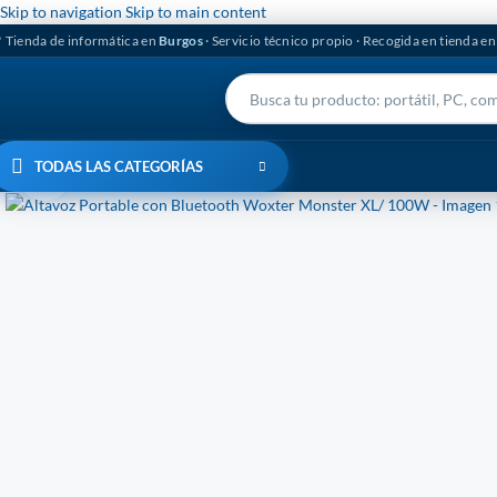
Skip to navigation
Skip to main content
 Tienda de informática en
Burgos
· Servicio técnico propio · Recogida en tienda e
TODAS LAS CATEGORÍAS
Click to enlarge