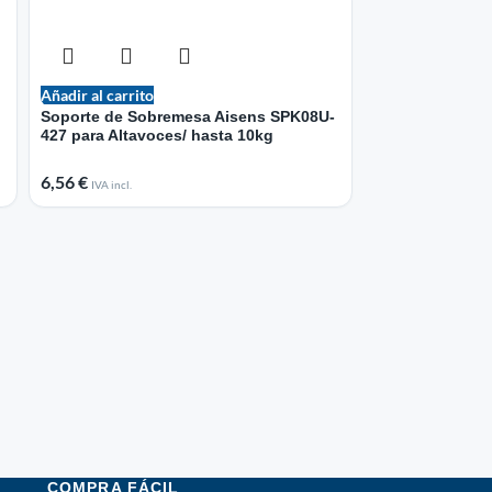
Añadir al carrito
Soporte de Sobremesa Aisens SPK08U-
427 para Altavoces/ hasta 10kg
6,56
€
IVA incl.
Añadir al carrito
Soporte de Suel
con Bandeja D
para TV de 37-8
128,44
€
IVA incl.
COMPRA FÁCIL