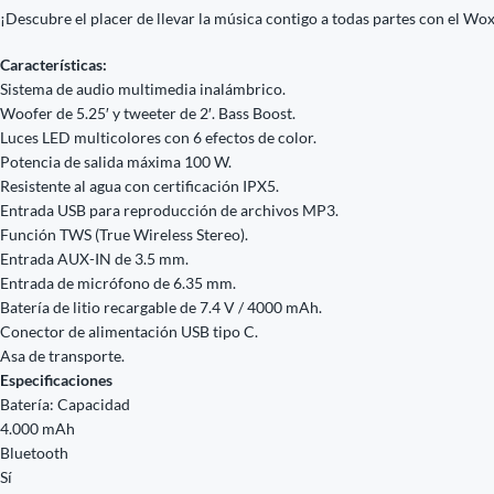
¡Descubre el placer de llevar la música contigo a todas partes con el W
Características:
Sistema de audio multimedia inalámbrico.
Woofer de 5.25′ y tweeter de 2′. Bass Boost.
Luces LED multicolores con 6 efectos de color.
Potencia de salida máxima 100 W.
Resistente al agua con certificación IPX5.
Entrada USB para reproducción de archivos MP3.
Función TWS (True Wireless Stereo).
Entrada AUX-IN de 3.5 mm.
Entrada de micrófono de 6.35 mm.
Batería de litio recargable de 7.4 V / 4000 mAh.
Conector de alimentación USB tipo C.
Asa de transporte.
Especificaciones
Batería: Capacidad
4.000 mAh
Bluetooth
Sí