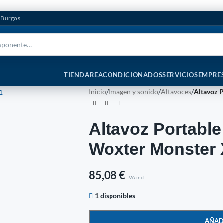
n Burgos
TIENDA
REACONDICIONADOS
SERVICIOS
EMPRE
Inicio
/
Imagen y sonido
/
Altavoces
/
Altavoz 
Altavoz Portable
Woxter Monster
85,08
€
IVA incl.
1 disponibles
AÑAD