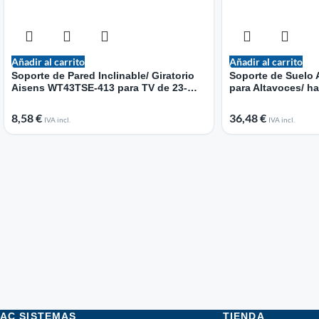
Añadir al carrito
Añadir al carrito
Soporte de Pared Inclinable/ Giratorio
Soporte de Suelo
Aisens WT43TSE-413 para TV de 23-
para Altavoces/ h
43″/ hasta 30kg
8,58
€
36,48
€
IVA incl.
IVA incl.
AC SISTEMAS
TIENDA