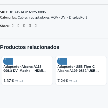
SKU:
DP-AIS-ADP A125-0886
Categorías:
Cables y adaptadores
,
VGA · DVI · DisplayPort
Share:
Productos relacionados
Adaptador Aisens A118-
Adaptador USB Tipo-C
0091/ DVI Macho – HDMI
Aisens A109-0862/ USB
Hembra
Tipo-C Macho/ HDMI 4K
Hembra
1,37
€
7,24
€
IVA incl.
IVA incl.