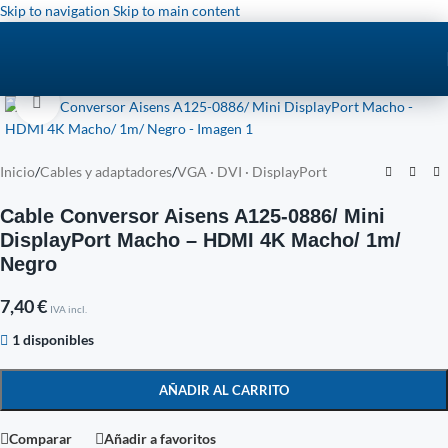
Skip to navigation
Skip to main content
Click to enlarge
Inicio
/
Cables y adaptadores
/
VGA · DVI · DisplayPort
Cable Conversor Aisens A125-0886/ Mini
DisplayPort Macho – HDMI 4K Macho/ 1m/
Negro
7,40
€
IVA incl.
1 disponibles
AÑADIR AL CARRITO
Comparar
Añadir a favoritos