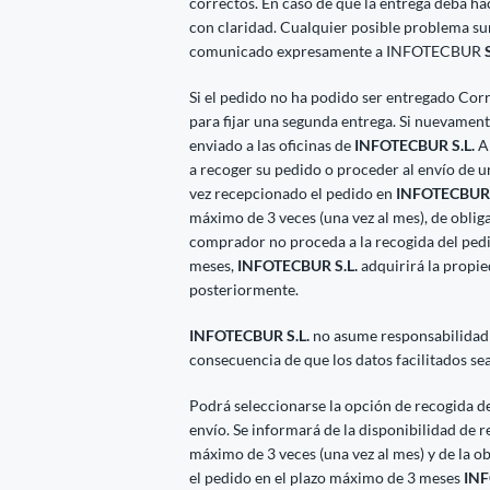
correctos. En caso de que la entrega deba h
con claridad. Cualquier posible problema su
comunicado expresamente a INFOTECBUR
S
Si el pedido no ha podido ser entregado Cor
para fijar una segunda entrega. Si nuevamente
enviado a las oficinas de
INFOTECBUR S.L.
A 
a recoger su pedido o proceder al envío de 
vez recepcionado el pedido en
INFOTECBUR 
máximo de 3 veces (una vez al mes), de obliga
comprador no proceda a la recogida del ped
meses,
INFOTECBUR S.L.
adquirirá la propi
posteriormente.
INFOTECBUR S.L.
no asume responsabilidad
consecuencia de que los datos facilitados se
Podrá seleccionarse la opción de recogida del
envío. Se informará de la disponibilidad de 
máximo de 3 veces (una vez al mes) y de la o
el pedido en el plazo máximo de 3 meses
INF