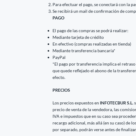
Para efectuar el pago, se conectará con la p
Se recibirá un mail de confirmación de comp
PAGO
El pago de las compras se podrá realizar:
Mediante tarjeta de crédito
En efectivo (compras realizadas en tienda)
Mediante transferencia bancaría*
PayPal
*El pago por transferencia implica el retraso
que quede reflejado el abono de la transfere
efecto.
PRECIOS
Los precios expuestos en
INFOTECBUR S.L.
s
precio de venta de la vendedora, las comisio
IVA e impuestos que en su caso sea procedent
recargo adicional, más allá (en su caso) de l
por separado, podrán verse antes de finaliza