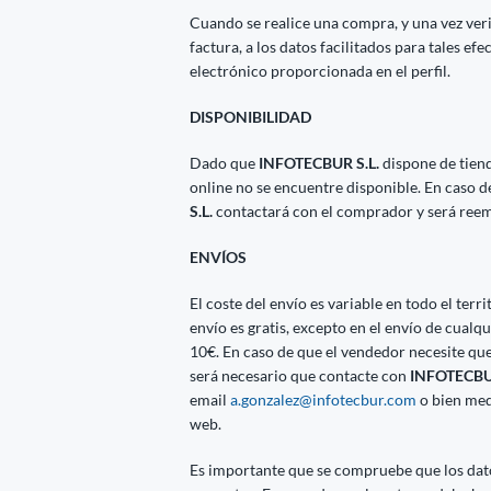
Cuando se realice una compra, y una vez veri
factura, a los datos facilitados para tales efe
electrónico proporcionada en el perfil.
DISPONIBILIDAD
Dado que
INFOTECBUR S.L.
dispone de tien
online no se encuentre disponible. En caso 
S.L.
contactará con el comprador y será reem
ENVÍOS
El coste del envío es variable en todo el ter
envío es gratis, excepto en el envío de cua
10€. En caso de que el vendedor necesite que
será necesario que contacte con
INFOTECBUR
email
a.gonzalez@infotecbur.com
o bien med
web.
Es importante que se compruebe que los datos