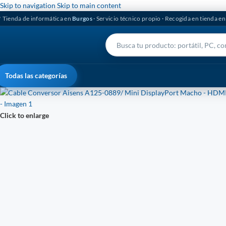
Skip to navigation
Skip to main content
 Tienda de informática en
Burgos
· Servicio técnico propio · Recogida en tienda e
Todas las categorías
Click to enlarge