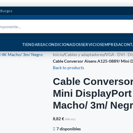
n Burgos
TIENDA
REACONDICIONADOS
SERVICIOS
EMPRESA
CONT
Inicio
/
Cables y adaptadores
/
VGA · DVI · Di
Cable Conversor Aisens A125-0889/ Mini
Back to products
Cable Conversor
Mini DisplayPor
Macho/ 3m/ Neg
8,82
€
IVA incl.
7 disponibles