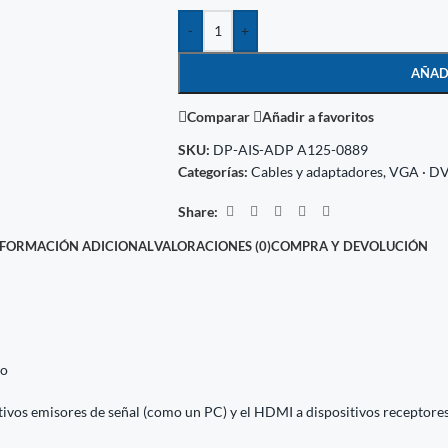
-
+
AÑAD
Comparar
Añadir a favoritos
SKU:
DP-AIS-ADP A125-0889
Categorías:
Cables y adaptadores
,
VGA · DVI
Share:
NFORMACIÓN ADICIONAL
VALORACIONES (0)
COMPRA Y DEVOLUCIÓN
ro
itivos emisores de señal (como un PC) y el HDMI a dispositivos receptore