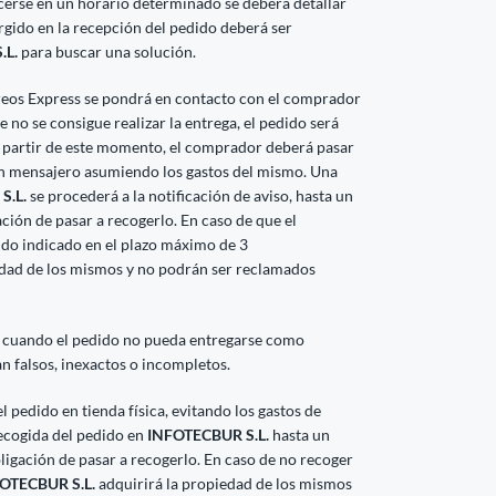
acerse en un horario determinado se deberá detallar
rgido en la recepción del pedido deberá ser
.L.
para buscar una solución.
reos Express se pondrá en contacto con el comprador
 no se consigue realizar la entrega, el pedido será
partir de este momento, el comprador deberá pasar
un mensajero asumiendo los gastos del mismo. Una
S.L.
se procederá a la notificación de aviso, hasta un
ción de pasar a recogerlo. En caso de que el
ido indicado en el plazo máximo de 3
edad de los mismos y no podrán ser reclamados
 cuando el pedido no pueda entregarse como
an falsos, inexactos o incompletos.
 pedido en tienda física, evitando los gastos de
recogida del pedido en
INFOTECBUR S.L.
hasta un
bligación de pasar a recogerlo. En caso de no recoger
OTECBUR S.L.
adquirirá la propiedad de los mismos