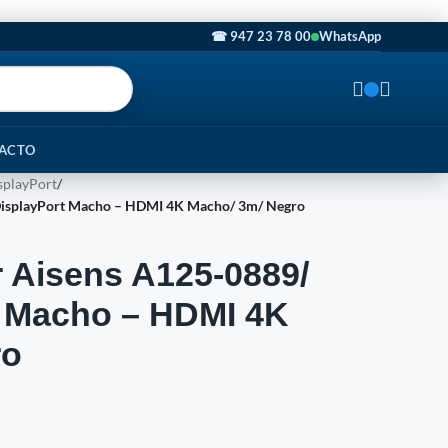
☎ 947 23 78 00
WhatsApp
ACTO
splayPort
/
 DisplayPort Macho – HDMI 4K Macho/ 3m/ Negro
 Aisens A125-0889/
t Macho – HDMI 4K
ro