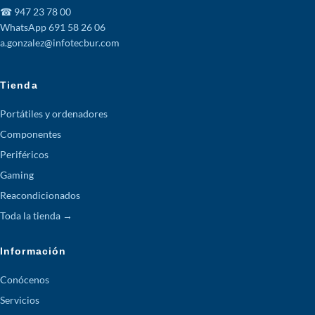
☎ 947 23 78 00
WhatsApp 691 58 26 06
a.gonzalez@infotecbur.com
Tienda
Portátiles y ordenadores
Componentes
Periféricos
Gaming
Reacondicionados
Toda la tienda →
Información
Conócenos
Servicios