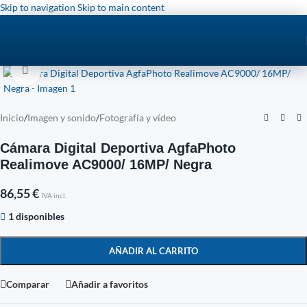
Skip to navigation
Skip to main content
Click to enlarge
Inicio
/
Imagen y sonido
/
Fotografía y vídeo
Cámara Digital Deportiva AgfaPhoto
Realimove AC9000/ 16MP/ Negra
86,55
€
IVA incl.
1 disponibles
AÑADIR AL CARRITO
Comparar
Añadir a favoritos