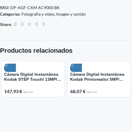
SKU:
DP-AGF-CAM AC9000 BK
Categorías:
Fotografía y vídeo
,
Imagen y sonido
Share:
Productos relacionados
Cámara Digital Instantánea
Cámara Digital Instantánea
Kodak STEP Touch/ 13MP/
Kodak Printomatic/ 5MP/
Tamaño Foto 2″x3″/ Blanca
Tamaño Foto 2″x3″/ Negra
147,93
€
68,07
€
IVA incl.
IVA incl.