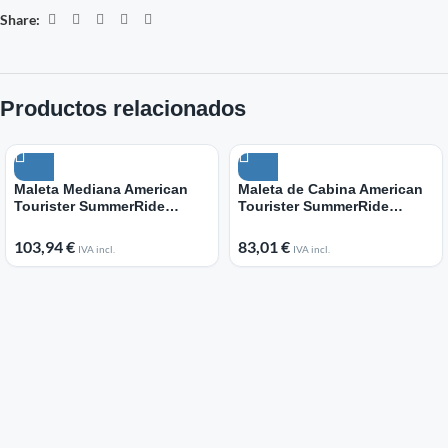
Share:
Productos relacionados
Maleta Mediana American
Maleta de Cabina American
Tourister SummerRide
Tourister SummerRide
Spinner 69cm/ 69x43x29cm/
Spinner 55cm/ 55x40x23cm/
4 Ruedas/ Azul Marino
4 Ruedas/ Azul Marino
103,94
€
83,01
€
IVA incl.
IVA incl.