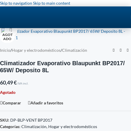
Skip to navigation
Skip to main content
Click to enlarge
AGOT
ADO
Inicio
/
Hogar y electrodomésticos
/
Climatización
Climatizador Evaporativo Blaupunkt BP2017/
65W/ Deposito 8L
60,49
€
IVA incl.
Agotado
Comparar
Añadir a favoritos
SKU:
DP-BLP-VENT BP2017
Categorías:
Climatización
,
Hogar y electrodomésticos