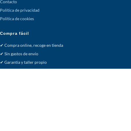
Contacto
Política de privacidad
Política de cookies
Compra fácil
✔ Compra online, recoge en tienda
✔ Sin gastos de envío
✔ Garantía y taller propio
✔ Transferencia o pago en tienda
Facebook
· acsistemas.es
Tienda
Deseos
Carrito
Cuenta