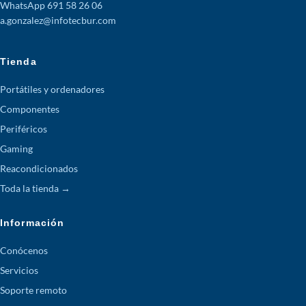
WhatsApp 691 58 26 06
a.gonzalez@infotecbur.com
Tienda
Portátiles y ordenadores
Componentes
Periféricos
Gaming
Reacondicionados
Toda la tienda →
Información
Conócenos
Servicios
Soporte remoto