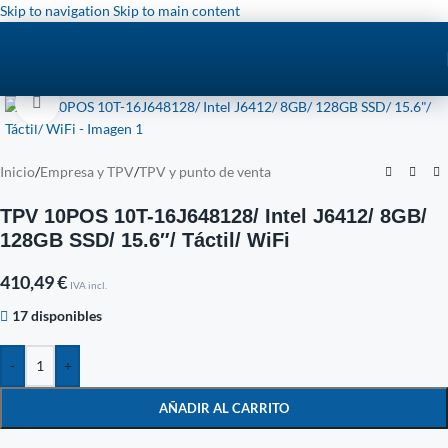
Skip to navigation
Skip to main content
Click to enlarge
Inicio
/
Empresa y TPV
/
TPV y punto de venta
TPV 10POS 10T-16J648128/ Intel J6412/ 8GB/
128GB SSD/ 15.6″/ Táctil/ WiFi
410,49
€
IVA incl.
17 disponibles
-
+
AÑADIR AL CARRITO