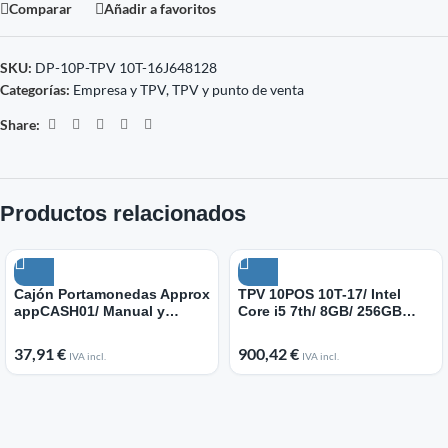
Comparar
Añadir a favoritos
SKU:
DP-10P-TPV 10T-16J648128
Categorías:
Empresa y TPV
,
TPV y punto de venta
Share:
Productos relacionados
Cajón Portamonedas Approx
TPV 10POS 10T-17/ Intel
appCASH01/ Manual y
Core i5 7th/ 8GB/ 256GB
Automático/ Negro
SSD/ 17″/ Táctil/ WiFi/ Win11
IoT/ Incluye Software
37,91
€
900,42
€
IVA incl.
IVA incl.
Verifactu + 2h de Formación