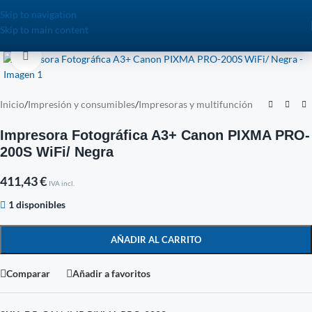
Skip to navigation
Skip to main content
Click to enlarge
Inicio
/
Impresión y consumibles
/
Impresoras y multifunción
Impresora Fotográfica A3+ Canon PIXMA PRO-
200S WiFi/ Negra
411,43
€
IVA incl.
1 disponibles
AÑADIR AL CARRITO
Comparar
Añadir a favoritos