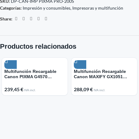
SKU:
DP-CAN-IMP PIXMA PRO-200S
Categorías:
Impresión y consumibles
,
Impresoras y multifunción
Share:
Productos relacionados
Multifunción Recargable
Multifunción Recargable
Canon PIXMA G4570
Canon MAXIFY GX1051
MegaTank/ WiFi/ Fax/ Negra
MegaTank WiFi/ Dúplex/
Blanca
239,45
€
288,09
€
IVA incl.
IVA incl.