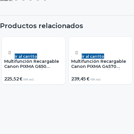
Productos relacionados
Añadir al carrito
Añadir al carrito
Multifunción Recargable
Multifunción Recargable
Canon PIXMA G650
Canon PIXMA G4570
MegaTank/ WiFi/ Negra
MegaTank/ WiFi/ Fax/
Negra
225,52
€
239,45
€
IVA incl.
IVA incl.