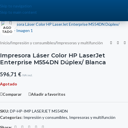
Skip to navigation
Skip to main content
Click to enlarge
AGO
TADO
Inicio
/
Impresión y consumibles
/
Impresoras y multifunción
Impresora Láser Color HP LaserJet
Enterprise M554DN Dúplex/ Blanca
596,71
€
IVA incl.
Agotado
Comparar
Añadir a favoritos
SKU:
DP-HP-IMP LASERJET M554DN
Categorías:
Impresión y consumibles
,
Impresoras y multifunción
Share: