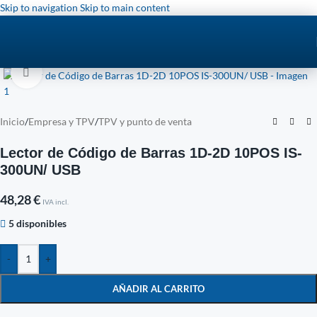
Skip to navigation
Skip to main content
Click to enlarge
Inicio
/
Empresa y TPV
/
TPV y punto de venta
Lector de Código de Barras 1D-2D 10POS IS-
300UN/ USB
48,28
€
IVA incl.
5 disponibles
-
+
AÑADIR AL CARRITO