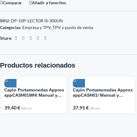
Comparar
Añadir a favoritos
SKU:
DP-10P-LECTOR IS-300UN
Categorías:
Empresa y TPV
,
TPV y punto de venta
Share:
Productos relacionados
Cajón Portamonedas Approx
Cajón Portamonedas Approx
appCASH01WH/ Manual y
appCASH01/ Manual y
Automático/ Blanco
Automático/ Negro
39,40
€
37,91
€
IVA incl.
IVA incl.