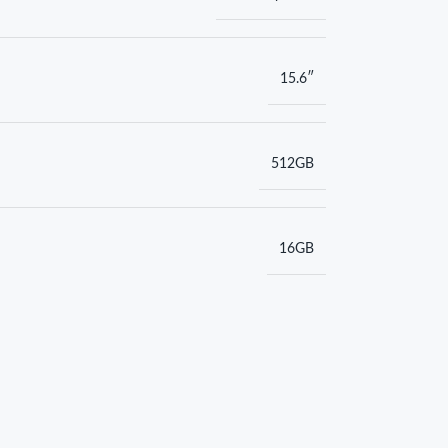
15.6″
512GB
16GB