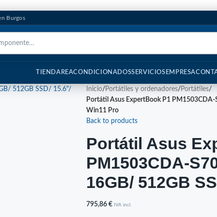
 en Burgos
TIENDA
REACONDICIONADOS
SERVICIOS
EMPRESA
CONT
Inicio
/
Portátiles y ordenadores
/
Portátiles
/
Portátil Asus ExpertBook P1 PM1503CDA-
Win11 Pro
Back to products
Portátil Asus E
PM1503CDA-S703
16GB/ 512GB SSD
795,86
€
IVA incl.