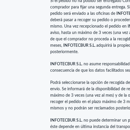
Si el pedido no ha podido ser entregado Cor
comprador para fijar una segunda entrega. Si
pedido será enviado a las oficinas de
INFOTE
deberá pasar a recoger su pedido o proceder
mismo. Una vez recepcionado el pedido en
I
aviso, hasta un máximo de 3 veces (una vez a
de que el comprador no proceda a la recogid
meses,
INFOTECBUR S.L.
adquirirá la propi
posteriormente.
INFOTECBUR S.L.
no asume responsabilidad
consecuencia de que los datos facilitados se
Podrá seleccionarse la opción de recogida del
envío. Se informará de la disponibilidad de 
máximo de 3 veces (una vez al mes) y de la o
recoger el pedido en el plazo máximo de 3 
mismos y no podrán ser reclamados posteri
INFOTECBUR S.L.
no puede determinar un pl
éste depende en última instancia del transpo