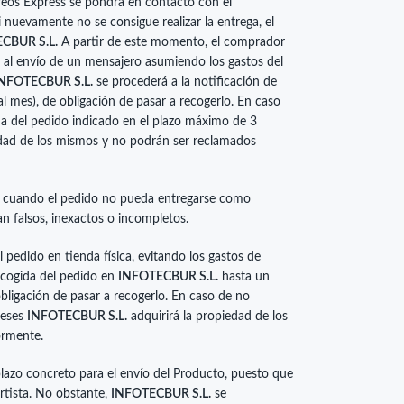
reos Express se pondrá en contacto con el
 nuevamente no se consigue realizar la entrega, el
CBUR S.L.
A partir de este momento, el comprador
 al envío de un mensajero asumiendo los gastos del
NFOTECBUR S.L.
se procederá a la notificación de
l mes), de obligación de pasar a recogerlo. En caso
a del pedido indicado en el plazo máximo de 3
edad de los mismos y no podrán ser reclamados
 cuando el pedido no pueda entregarse como
an falsos, inexactos o incompletos.
 pedido en tienda física, evitando los gastos de
recogida del pedido en
INFOTECBUR S.L.
hasta un
bligación de pasar a recogerlo. En caso de no
meses
INFOTECBUR S.L.
adquirirá la propiedad de los
ormente.
azo concreto para el envío del Producto, puesto que
rtista. No obstante,
INFOTECBUR S.L.
se