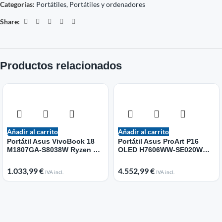
Categorías:
Portátiles
,
Portátiles y ordenadores
Share:
Productos relacionados
Añadir al carrito
Añadir al carrito
Portátil Asus VivoBook 18
Portátil Asus ProArt P16
M1807GA-S8038W Ryzen AI
OLED H7606WW-SE020W
7 445/ 32GB/ 512GB SSD/
Ryzen AI 9 HX 370/ 64GB/
18″/ Win11
2TB SSD/ GeForce RTX
1.033,99
€
4.552,99
€
IVA incl.
IVA incl.
5080/ 16″ Táctil/ Win11