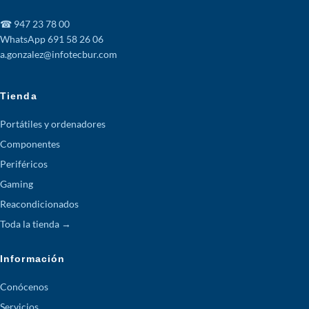
☎ 947 23 78 00
WhatsApp 691 58 26 06
a.gonzalez@infotecbur.com
Tienda
Portátiles y ordenadores
Componentes
Periféricos
Gaming
Reacondicionados
Toda la tienda →
Información
Conócenos
Servicios