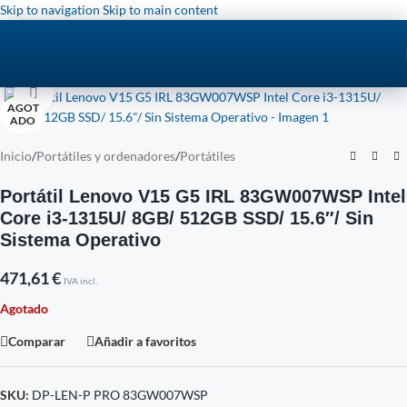
Skip to navigation
Skip to main content
Click to enlarge
AGOT
ADO
Inicio
/
Portátiles y ordenadores
/
Portátiles
Portátil Lenovo V15 G5 IRL 83GW007WSP Intel
Core i3-1315U/ 8GB/ 512GB SSD/ 15.6″/ Sin
Sistema Operativo
471,61
€
IVA incl.
Agotado
Comparar
Añadir a favoritos
SKU:
DP-LEN-P PRO 83GW007WSP