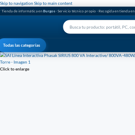
Skip to navigation
Skip to main content
 Tienda de informática en
Burgos
· Servicio técnico propio · Recogida en tienda e
Todas las categorías
Click to enlarge