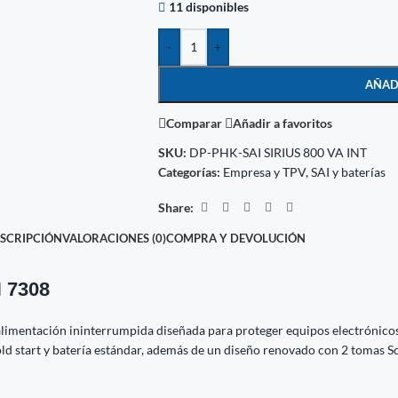
11 disponibles
-
+
AÑAD
Comparar
Añadir a favoritos
SKU:
DP-PHK-SAI SIRIUS 800 VA INT
Categorías:
Empresa y TPV
,
SAI y baterías
Share:
SCRIPCIÓN
VALORACIONES (0)
COMPRA Y DEVOLUCIÓN
H 7308
imentación ininterrumpida diseñada para proteger equipos electrónicos f
ld start y batería estándar, además de un diseño renovado con 2 tomas Sc