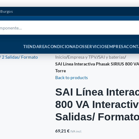
n Burgos
TIENDA
REACONDICIONADOS
SERVICIOS
EMPRESA
CONT
Inicio
/
Empresa y TPV
/
SAI y baterías
/
SAI Línea Interactiva Phasak SIRIUS 800 V
Torre
Back to products
SAI Línea Intera
800 VA Interacti
Salidas/ Formato
69,21
€
IVA incl.