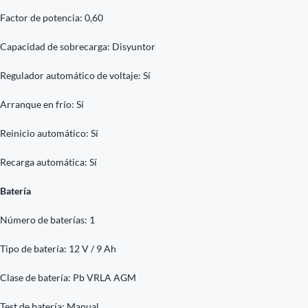
Factor de potencia: 0,60
Capacidad de sobrecarga: Disyuntor
Regulador automático de voltaje: Sí
Arranque en frío: Sí
Reinicio automático: Sí
Recarga automática: Sí
Batería
Número de baterías: 1
Tipo de batería: 12 V / 9 Ah
Clase de batería: Pb VRLA AGM
Test de batería: Manual