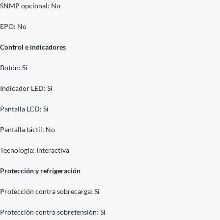
SNMP opcional: No
EPO: No
Control e indicadores
Botón: Sí
Indicador LED: Sí
Pantalla LCD: Sí
Pantalla táctil: No
Tecnología: Interactiva
Protección y refrigeración
Protección contra sobrecarga: Sí
Protección contra sobretensión: Sí