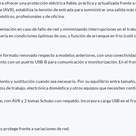
frecer una protección eléctrica fiable, práctica y actualizada frente a c
 (AVR), estabiliza la tensión de entrada para suministrar una salida más 
sticos, profesionales y de oficina.
tación en caso de fallo de red y minimizando interrupciones en el traba
ría en condiciones óptimas de uso, y función de arranque en frío (cold s
n formato renovado respecto a modelos anteriores, con una conectividad m
junto con un puerto USB-B para comunicación y monitorización. En el fr
miento y sustitución cuando sea necesario. Por su equilibrio entre tamaño
os de trabajo, electrónica doméstica y otros equipos que necesiten conti
e, con AVR y 2 tomas Schuko con respaldo. Incorpora carga USB en el fro
 y protege frente a variaciones de red.