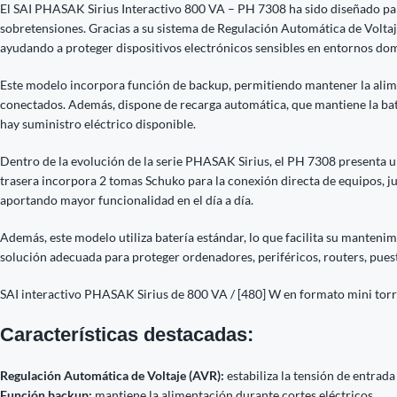
El SAI PHASAK Sirius Interactivo 800 VA – PH 7308 ha sido diseñado para o
sobretensiones. Gracias a su sistema de Regulación Automática de Voltaje
ayudando a proteger dispositivos electrónicos sensibles en entornos domé
Este modelo incorpora función de backup, permitiendo mantener la alimen
conectados. Además, dispone de recarga automática, que mantiene la bate
hay suministro eléctrico disponible.
Dentro de la evolución de la serie PHASAK Sirius, el PH 7308 presenta u
trasera incorpora 2 tomas Schuko para la conexión directa de equipos, 
aportando mayor funcionalidad en el día a día.
Además, este modelo utiliza batería estándar, lo que facilita su manteni
solución adecuada para proteger ordenadores, periféricos, routers, puest
SAI interactivo PHASAK Sirius de 800 VA / [480] W en formato mini torr
Características destacadas:
Regulación Automática de Voltaje (AVR):
estabiliza la tensión de entrada
Función backup:
mantiene la alimentación durante cortes eléctricos.