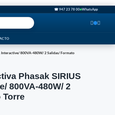
☎ 947 23 78 00
WhatsApp
ACTO
A Interactive/ 800VA-480W/ 2 Salidas/ Formato
ctiva Phasak SIRIUS
ve/ 800VA-480W/ 2
 Torre