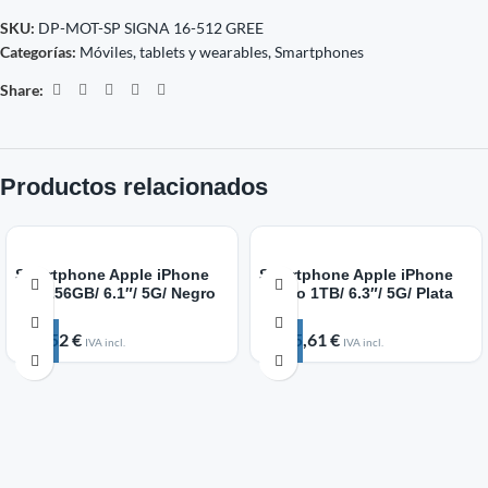
SKU:
DP-MOT-SP SIGNA 16-512 GREE
Categorías:
Móviles, tablets y wearables
,
Smartphones
Share:
Productos relacionados
Smartphone Apple iPhone
Smartphone Apple iPhone
17e 256GB/ 6.1″/ 5G/ Negro
17 Pro 1TB/ 6.3″/ 5G/ Plata
768,52
€
1.855,61
€
IVA incl.
IVA incl.