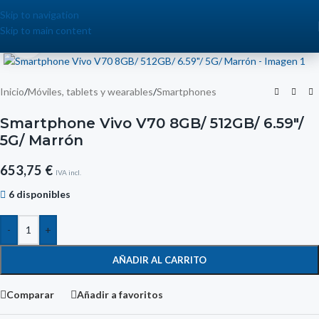
Skip to navigation
Skip to main content
Click to enlarge
Inicio
/
Móviles, tablets y wearables
/
Smartphones
Smartphone Vivo V70 8GB/ 512GB/ 6.59″/
5G/ Marrón
653,75
€
IVA incl.
6 disponibles
-
+
AÑADIR AL CARRITO
Comparar
Añadir a favoritos