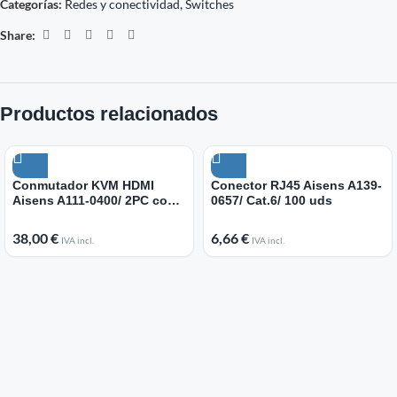
Categorías:
Redes y conectividad
,
Switches
Share:
Productos relacionados
Conmutador KVM HDMI
Conector RJ45 Aisens A139-
Aisens A111-0400/ 2PC con 1
0657/ Cat.6/ 100 uds
sólo teclado y ratón
38,00
€
6,66
€
IVA incl.
IVA incl.