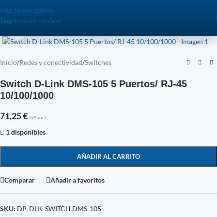
Skip to navigation
Skip to main content
Click to enlarge
Inicio
/
Redes y conectividad
/
Switches
Switch D-Link DMS-105 5 Puertos/ RJ-45
10/100/1000
71,25
€
IVA incl.
1 disponibles
AÑADIR AL CARRITO
Comparar
Añadir a favoritos
SKU:
DP-DLK-SWITCH DMS-105