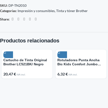
SKU:
DP-TN2010
Categorías:
Impresión y consumibles
,
Tinta y tóner Brother
Share:
Productos relacionados
Cartucho de Tinta Original
Rotuladores Punta Ancha
Brother LC521BK/ Negro
Bic Kids Comfort Jumbo
517250/ 12 unidades/
Colores Surtidos
20,47
€
6,32
€
IVA incl.
IVA incl.