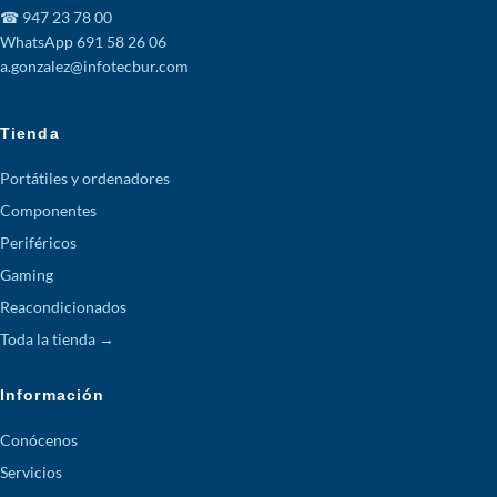
☎ 947 23 78 00
WhatsApp 691 58 26 06
a.gonzalez@infotecbur.com
Tienda
Portátiles y ordenadores
Componentes
Periféricos
Gaming
Reacondicionados
Toda la tienda →
Información
Conócenos
Servicios