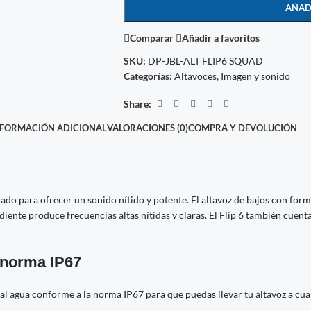
AÑAD
Comparar
Añadir a favoritos
SKU:
DP-JBL-ALT FLIP6 SQUAD
Categorías:
Altavoces
,
Imagen y sonido
Share:
NFORMACIÓN ADICIONAL
VALORACIONES (0)
COMPRA Y DEVOLUCIÓN
eñado para ofrecer un sonido nítido y potente. El altavoz de bajos con for
ente produce frecuencias altas nítidas y claras. El Flip 6 también cuent
a norma IP67
o y al agua conforme a la norma IP67 para que puedas llevar tu altavoz a cua