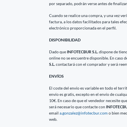
por separado, podrán verse antes de finaliza
Cuando se realice una compra, y una vez veri
factura, a los datos facilitados para tales efe
electrónico proporcionada en el perfil.
DISPONIBILIDAD
Dado que
INFOTECBUR S.L.
dispone de tien
online no se encuentre disponible. En caso 
S.L.
contactará con el comprador y será reem
ENVÍOS
El coste del envío es variable en todo el ter
envío es gratis, excepto en el envío de cua
10€. En caso de que el vendedor necesite que
será necesario que contacte con
INFOTECBUR
email
a.gonzalez@infotecbur.com
o bien med
web.