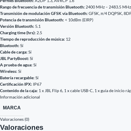
Perfiles Bluetooth:
A2DP 1.3, AVRCP 1.6
Rango de frecuencia de transmisión Bluetooth:
2400 MHz – 2483.5 MHz
Transmisión de modulación GFSK vía Bluetooth:
GFSK, π/4 DQPSK, 8D
Potencia de transmisión Bluetooth:
< 10dBm (EIRP)
Versión Bluetooth:
5.1
Charging time (hrs):
2.5
Tiempo de reproducción de música:
12
Bluetooth:
Sí
Cable de carga:
Sí
JBL PartyBoost:
Sí
A prueba de agua:
Sí
Wireless:
Sí
Batería recargable:
Sí
Certificación IPX:
IP67
Contenido de la caja:
1 x JBL Flip 6, 1 x cable USB-C, 1 x guía de inicio rá
Información adicional
MARCA
Valoraciones (0)
Valoraciones