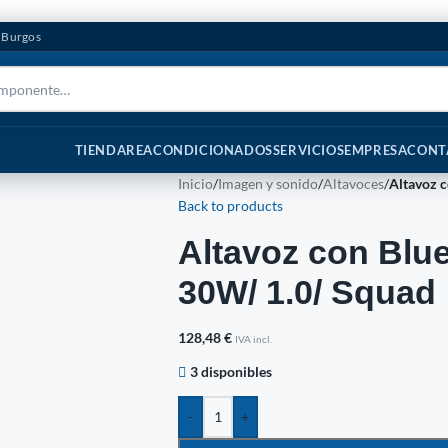
n Burgos
TIENDA
REACONDICIONADOS
SERVICIOS
EMPRESA
CONT
Inicio
/
Imagen y sonido
/
Altavoces
/
Altavoz c
Back to products
Altavoz con Blue
30W/ 1.0/ Squad
128,48
€
IVA incl.
3 disponibles
-
+