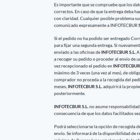
Es importante que se compruebe que los datos
correctos. En caso de que la entrega deba h
con claridad. Cualquier posible problema su
comunicado expresamente a INFOTECBUR
S
Si el pedido no ha podido ser entregado Cor
para fijar una segunda entrega. Si nuevamente
enviado a las oficinas de
INFOTECBUR S.L.
A 
a recoger su pedido o proceder al envío de 
vez recepcionado el pedido en
INFOTECBUR 
máximo de 3 veces (una vez al mes), de obliga
comprador no proceda a la recogida del ped
meses,
INFOTECBUR S.L.
adquirirá la propi
posteriormente.
INFOTECBUR S.L.
no asume responsabilidad
consecuencia de que los datos facilitados se
Podrá seleccionarse la opción de recogida del
envío. Se informará de la disponibilidad de 