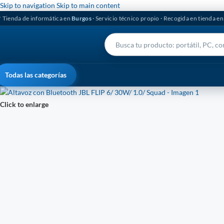
Skip to navigation
Skip to main content
 Tienda de informática en
Burgos
· Servicio técnico propio · Recogida en tienda e
Todas las categorías
Click to enlarge