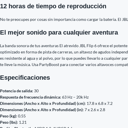
12 horas de tiempo de reproducción
No te preocupes por cosas sin importancia como cargar la batería. El JBL
El mejor sonido para cualquier aventura
La banda sonora de tus aventuras El atrevido JBL Flip 6 ofrece el potente
optimizado en forma de pista de carreras, un altavoz de agudos independie
es resistente al agua y al polvo, por lo que puedes llevarlo a cualquier p
te lleve la música. Usa PartyBoost para conectar varios altavoces compati
Especificaciones
Potencia de salida:
30
Respuesta de frecuencia dinámica:
63 Hz – 20k Hz
Dimensiones (Ancho x Alto x Profundidad) (cm):
17.8 x 6.8 x 7.2
Dimensiones (Ancho x Alto x Profundidad) (in):
7 x 2.6 x 2.8
Peso (kg):
0.55
Peso (lbs):
1.21