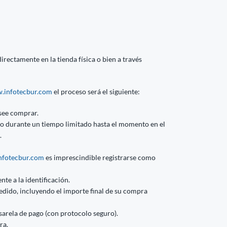
rectamente en la tienda física o bien a través
.infotecbur.com
el proceso será el siguiente:
see comprar.
ito durante un tiempo limitado hasta el momento en el
.
fotecbur.com
es imprescindible registrarse como
nte a la identificación.
edido, incluyendo el importe final de su compra
asarela de pago (con protocolo seguro).
ra.