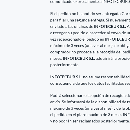
comunicado expresamente a INFOTECBUR
S
Si el pedido no ha podido ser entregado Cor
para fijar una segunda entrega. Si nuevamente
enviado a las oficinas de
INFOTECBUR S.L.
A 
a recoger su pedido o proceder al envío de 
vez recepcionado el pedido en
INFOTECBUR 
máximo de 3 veces (una vez al mes), de obliga
comprador no proceda a la recogida del ped
meses,
INFOTECBUR S.L.
adquirirá la propi
posteriormente.
INFOTECBUR S.L.
no asume responsabilidad
consecuencia de que los datos facilitados se
Podrá seleccionarse la opción de recogida del
envío. Se informará de la disponibilidad de 
máximo de 3 veces (una vez al mes) y de la o
el pedido en el plazo máximo de 3 meses
INF
y no podrán ser reclamados posteriormente.