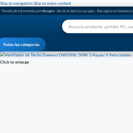
Skip to navigation
Skip to main content
 Tienda de informática en
Burgos
· Servicio técnico propio · Recogida en tienda e
Todas las categorías
Click to enlarge