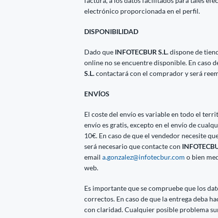
factura, a los datos facilitados para tales efe
electrónico proporcionada en el perfil.
DISPONIBILIDAD
Dado que
INFOTECBUR S.L.
dispone de tien
online no se encuentre disponible. En caso 
S.L.
contactará con el comprador y será reem
ENVÍOS
El coste del envío es variable en todo el ter
envío es gratis, excepto en el envío de cua
10€. En caso de que el vendedor necesite que
será necesario que contacte con
INFOTECBUR
email
a.gonzalez@infotecbur.com
o bien med
web.
Es importante que se compruebe que los datos
correctos. En caso de que la entrega deba h
con claridad. Cualquier posible problema su