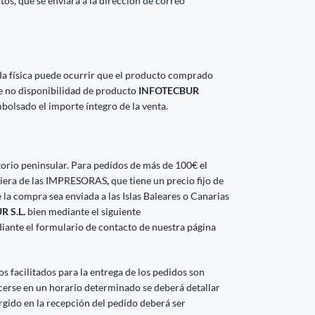
ctos, que se enviará a la dirección de correo
da física puede ocurrir que el producto comprado
de no disponibilidad de producto
INFOTECBUR
bolsado el importe íntegro de la venta.
ritorio peninsular. Para pedidos de más de 100€ el
lquiera de las IMPRESORAS
,
que tiene un precio fijo de
 la compra sea enviada a las Islas Baleares o Canarias
 S.L.
bien mediante el siguiente
iante el formulario de contacto de nuestra página
 facilitados para la entrega de los pedidos son
acerse en un horario determinado se deberá detallar
rgido en la recepción del pedido deberá ser