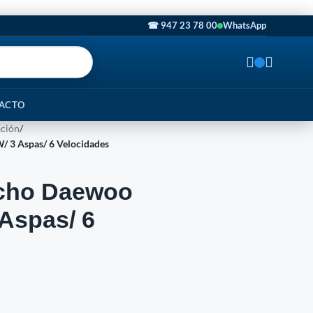
☎ 947 23 78 00
WhatsApp
ACTO
ación
/
 3 Aspas/ 6 Velocidades
echo Daewoo
Aspas/ 6