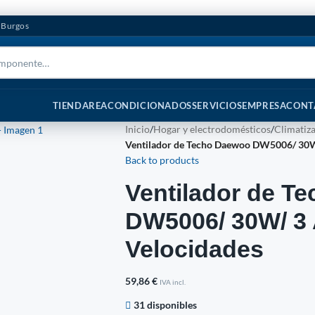
n Burgos
TIENDA
REACONDICIONADOS
SERVICIOS
EMPRESA
CONT
Inicio
/
Hogar y electrodomésticos
/
Climatiz
Ventilador de Techo Daewoo DW5006/ 30W/
Back to products
Ventilador de T
DW5006/ 30W/ 3 
Velocidades
59,86
€
IVA incl.
31 disponibles