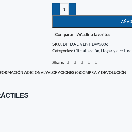
-
+
AÑAD
Comparar
Añadir a favoritos
SKU:
DP-DAE-VENT DW5006
Categorías:
Climatización
,
Hogar y electro
Share:
NFORMACIÓN ADICIONAL
VALORACIONES (0)
COMPRA Y DEVOLUCIÓN
RÁCTILES